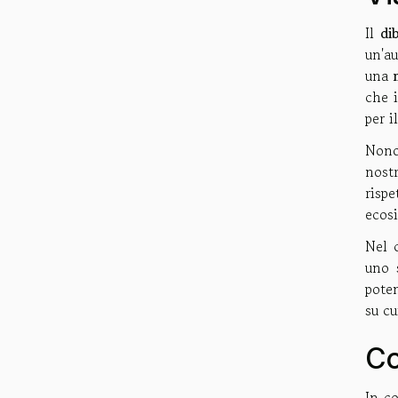
Il
dib
un'a
una
che 
per i
Nono
nost
rispe
ecosi
Nel 
uno 
poten
su cu
Co
In co