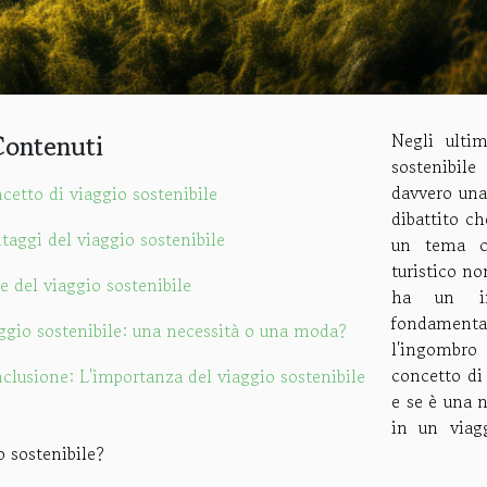
Contenuti
Negli ulti
sostenibil
davvero una
cetto di viaggio sostenibile
dibattito ch
taggi del viaggio sostenibile
un tema cr
turistico no
de del viaggio sostenibile
ha un imp
fondamental
ggio sostenibile: una necessità o una moda?
l'ingombro 
concetto di 
clusione: L'importanza del viaggio sostenibile
e se è una 
in un viagg
 sostenibile?