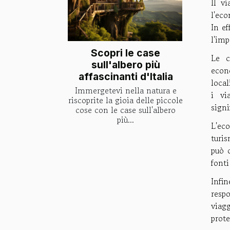
Il v
l'eco
In ef
l'im
Scopri le case
Le c
sull'albero più
econo
affascinanti d'Italia
local
Immergetevi nella natura e
i vi
riscoprite la gioia delle piccole
signi
cose con le case sull'albero
più...
L'ec
turis
può c
fonti
Infi
respo
viag
prote