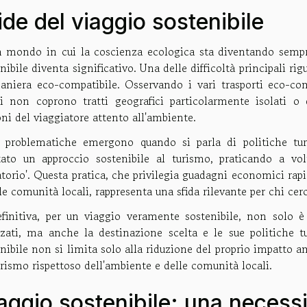
ide del viaggio sostenibile
n mondo in cui la coscienza ecologica sta diventando sempre 
nibile diventa significativo. Una delle difficoltà principali ri
aniera eco-compatibile. Osservando i vari trasporti eco-com
ti non coprono tratti geografici particolarmente isolati o 
ni del viaggiatore attento all'ambiente.
e problematiche emergono quando si parla di politiche turi
tato un approccio sostenibile al turismo, praticando a vo
torio'. Questa pratica, che privilegia guadagni economici rapi
le comunità locali, rappresenta una sfida rilevante per chi ce
efinitiva, per un viaggio veramente sostenibile, non solo è
izzati, ma anche la destinazione scelta e le sue politiche tu
nibile non si limita solo alla riduzione del proprio impatto
rismo rispettoso dell'ambiente e delle comunità locali.
aggio sostenibile: una necess