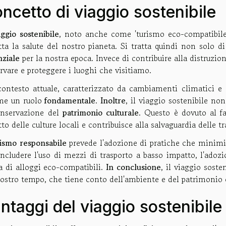
ncetto di viaggio sostenibile
aggio sostenibile
, noto anche come 'turismo eco-compatibile
etta la salute del nostro pianeta. Si tratta quindi non solo 
nziale
per la nostra epoca. Invece di contribuire alla distruzion
rvare e proteggere i luoghi che visitiamo.
contesto attuale, caratterizzato da cambiamenti climatici e d
me un ruolo
fondamentale
.
Inoltre
, il viaggio sostenibile no
onservazione del
patrimonio culturale
. Questo è dovuto al fa
tto delle culture locali e contribuisce alla salvaguardia delle tr
rismo responsabile
prevede l'adozione di pratiche che minimi
ncludere l'uso di mezzi di trasporto a basso impatto, l'adoz
a di alloggi eco-compatibili.
In conclusione
, il viaggio sost
ostro tempo, che tiene conto dell'ambiente e del patrimonio c
ntaggi del viaggio sostenibile