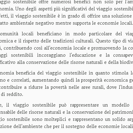
iaggio sostenibile offre numerosi benefici non solo per l'
nomia. Uno degli aspetti più significativi del viaggio sostenibi
fetti, il viaggio sostenibile è in grado di offrire una soluzio
patto ambientale negativo mentre supporta le economie locali
omunità locali beneficiano in modo particolare del viag
mica e il rispetto delle tradizioni culturali. Questo tipo di vi
i, contribuendo così all'economia locale e promuovendo la con
aggi sostenibili incoraggiano l'educazione e la consap
ficativo alla conservazione delle risorse naturali e della biodiv
onomia beneficia del viaggio sostenibile in quanto stimola la
mo e correlati, aumentando quindi la prosperità economica ge
ontribuire a ridurre la povertà nelle aree rurali, dove l'indu
 di reddito.
ne, il viaggio sostenibile può rappresentare un modello 
nsabile delle risorse naturali e la conservazione del patrimonio
gio sostenibile sono molteplici e rappresentano un solido arg
zione dell'ambiente che per il sostegno delle economie locali