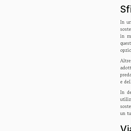
Sf
In u
soste
in m
ques
opzio
Altr
adot
preda
e del
In d
util
soste
un tu
Vi