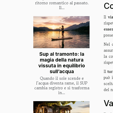
ritorno romantico al passato.
Co
Il...
Il
vi
risp
esse
prese
Nel 
assu
Sup al tramonto: la
la c
magia della natura
rispe
vissuta in equilibrio
sull’acqua
Il
tu
può i
Quando il sole scende e
l’acqua diventa rame, il SUP
scelt
cambia registro e si trasforma
del n
in...
Va