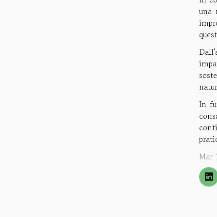
una 
impro
quest
Dall'
impa
soste
natur
In f
cons
cont
prati
Mar 