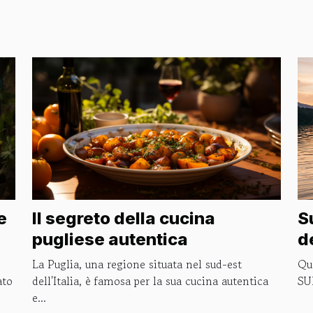
e
Il segreto della cucina
S
pugliese autentica
d
e
La Puglia, una regione situata nel sud-est
Qua
ato
dell'Italia, è famosa per la sua cucina autentica
SUP
e...