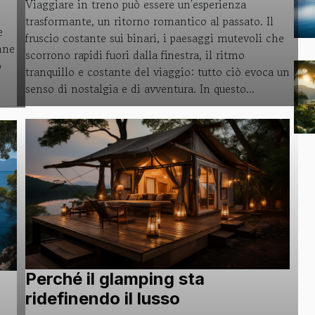
Viaggiare in treno può essere un'esperienza
e
trasformante, un ritorno romantico al passato. Il
e
fruscio costante sui binari, i paesaggi mutevoli che
nne
scorrono rapidi fuori dalla finestra, il ritmo
o
tranquillo e costante del viaggio: tutto ciò evoca un
senso di nostalgia e di avventura. In questo...
.
Perché il glamping sta
ridefinendo il lusso