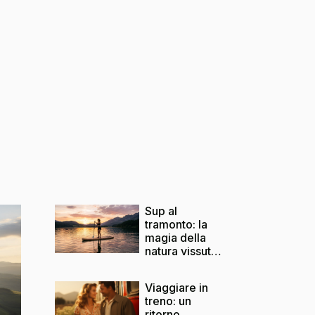
Sup al
tramonto: la
magia della
natura vissuta
in equilibrio
sull’acqua
Viaggiare in
treno: un
ritorno