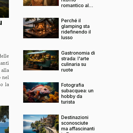
romantico al
passato
Perché il
ù
glamping sta
ridefinendo il
lusso
Gastronomia di
delle
strada: l'arte
nanti
culinaria su
alla
ruote
o nel
o la
Fotografia
subacquea: un
hobby da
turista
Destinazioni
sconosciute
ma affascinanti