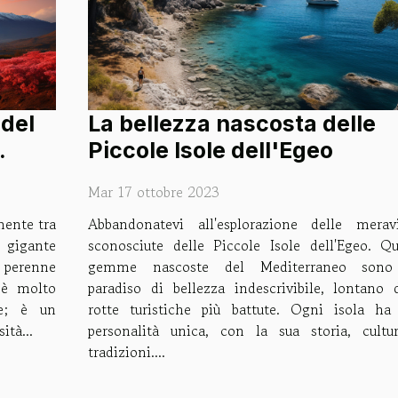
 del
La bellezza nascosta delle
Piccole Isole dell'Egeo
Mar 17 ottobre 2023
mente tra
Abbandonatevi all'esplorazione delle meravi
 gigante
sconosciute delle Piccole Isole dell'Egeo. Qu
a perenne
gemme nascoste del Mediterraneo son
 è molto
paradiso di bellezza indescrivibile, lontano d
le; è un
rotte turistiche più battute. Ogni isola ha
ità...
personalità unica, con la sua storia, cultu
tradizioni....