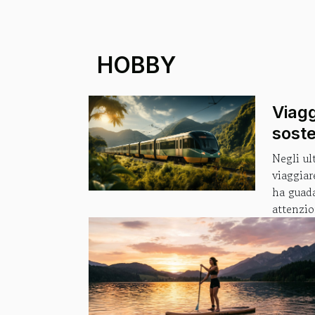
HOBBY
Viagg
soste
neces
Negli ul
mod
viaggiar
ha guad
attenzio