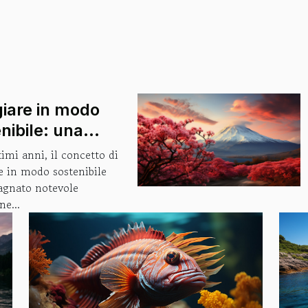
iare in modo
nibile: una
sità o una
timi anni, il concetto di
a?
e in modo sostenibile
agnato notevole
ne...