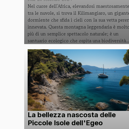
Nel cuore dell'Africa, elevandosi maestosament
tra le nuvole, si trova il Kilimangiaro, un gigant
dormiente che sfida i cieli con la sua vetta pere
innevata. Questa montagna leggendaria è molt
più di un semplice spettacolo naturale; è un
santuario ecologico che ospita una biodiversità..
La bellezza nascosta delle
Piccole Isole dell'Egeo