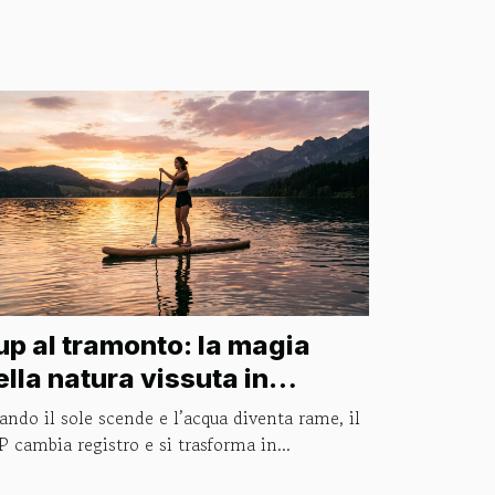
up al tramonto: la magia
ella natura vissuta in
quilibrio sull’acqua
ndo il sole scende e l’acqua diventa rame, il
 cambia registro e si trasforma in...