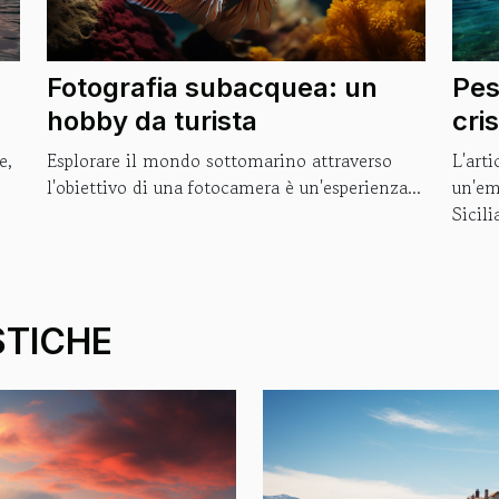
Fotografia subacquea: un
Pes
hobby da turista
cris
Esplorare il mondo sottomarino attraverso
L'arti
e,
l'obiettivo di una fotocamera è un'esperienza...
un'em
Sicilia
STICHE