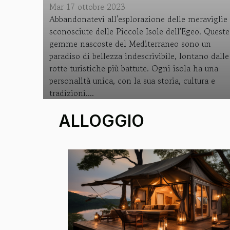
Mar 17 ottobre 2023
Abbandonatevi all'esplorazione delle meraviglie
sconosciute delle Piccole Isole dell'Egeo. Queste
gemme nascoste del Mediterraneo sono un
paradiso di bellezza indescrivibile, lontano dalle
rotte turistiche più battute. Ogni isola ha una
personalità unica, con la sua storia, cultura e
tradizioni....
ALLOGGIO