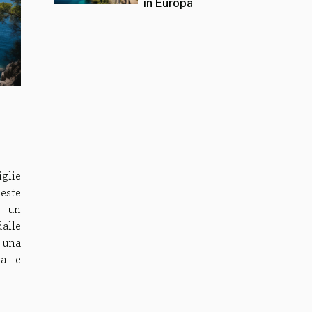
in Europa
glie
este
o un
alle
 una
ra e